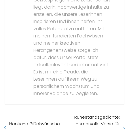
liegt darin, hochwertige Inhalte zu
erstellen, die unsere Leserinnen
inspirieren und ihnen helfen, ihr
volles Potenzial zu entfalten. Mit
meinem fundierten Fachwissen
und meiner kreativen
Herangehensweise sorge ich
dafür, dass unser Portal stets
aktuell, relevant und informativ ist.
Es ist mir eine Freude, die
Leserinnen auf ihrem Weg zu
persönlichem Wachstum und
innerer Balance zu begleiten.
Ruhestandsgedichte:
Herzliche Glückwünsche
Humorvolle Verse für