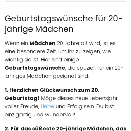
Geburtstagswünsche für 20-
jährige Mädchen
Wenn ein
Mädchen
20 Jahre alt wird, ist es
eine besondere Zeit, um ihr zu zeigen, wie
wichtig sie ist. Hier sind einige
Geburtstagswünsche
, die speziell für ein 20-
jähriges Mädchen geeignet sind:
1. Herzlichen Glückwunsch zum 20.
Geburtstag!
Möge dieses neue Lebensjahr
voller Freude,
Liebe
und Erfolg sein. Du bist
einzigartig und wundervoll!
2. Für das süßeste 20-jährige Mädchen, das