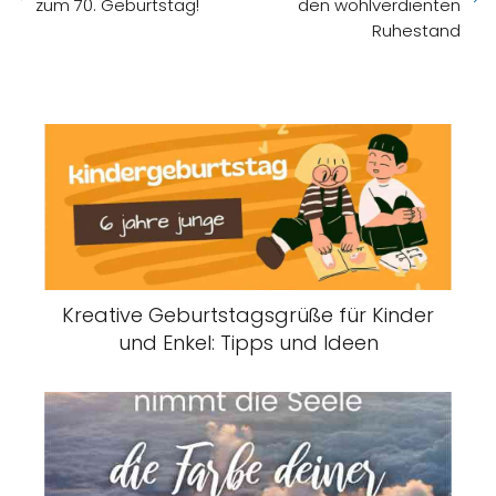
zum 70. Geburtstag!
den wohlverdienten
Ruhestand
Kreative Geburtstagsgrüße für Kinder
und Enkel: Tipps und Ideen