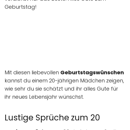
Geburtstag!
Mit diesen liebevollen
Geburtstagswünschen
kannst du einem 20-jährigen Mädchen zeigen,
wie sehr du sie schätzt und ihr alles Gute für
ihr neues Lebensjahr wünschst.
Lustige Sprüche zum 20