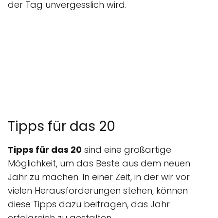
der Tag unvergesslich wird.
Tipps für das 20
Tipps für das 20
sind eine großartige
Möglichkeit, um das Beste aus dem neuen
Jahr zu machen. In einer Zeit, in der wir vor
vielen Herausforderungen stehen, können
diese Tipps dazu beitragen, das Jahr
erfolgreich zu gestalten.