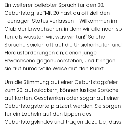
Ein weiterer beliebter Spruch für den 20.
Geburtstag ist: "Mit 20 hast du offiziell den
Teenager-Status verlassen - Willkommen im
Club der Erwachsenen, in dem wir alle noch so
tun, als wüssten wir, was wir tun!" Solche
Sprüche spielen oft auf die Unsicherheiten und
Herausforderungen an, denen junge
Erwachsene gegenüberstehen, und bringen
sie auf humorvolle Weise auf den Punkt.
Um die Stimmung auf einer Geburtstagsfeier
zum 20. aufzulockern, können lustige Sprüche
auf Karten, Geschenken oder sogar auf einer
Geburtstagstorte platziert werden. Sie sorgen
für ein Lächeln auf den Lippen des
Geburtstagskindes und tragen dazu bei, dass