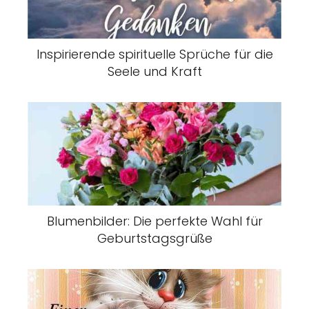
Inspirierende spirituelle Sprüche für die
Seele und Kraft
Blumenbilder: Die perfekte Wahl für
Geburtstagsgrüße