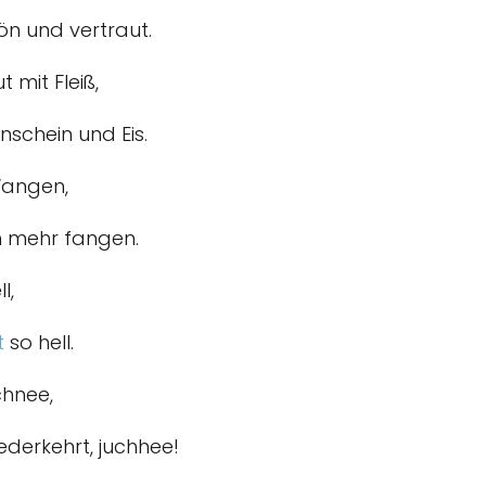
ön und vertraut.
mit Fleiß,
nschein und Eis.
 Wangen,
h mehr fangen.
l,
t
so hell.
chnee,
ederkehrt, juchhee!