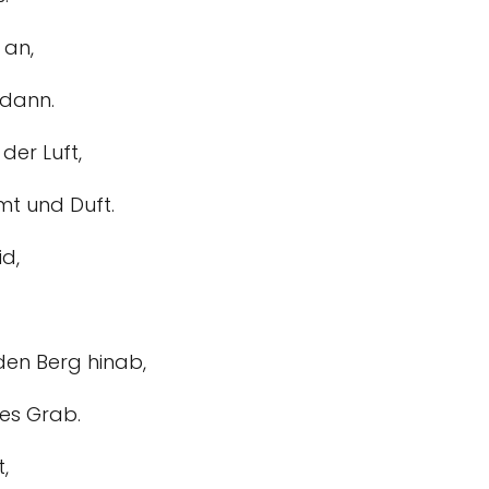
 an,
 dann.
der Luft,
mt und Duft.
id,
 den Berg hinab,
es Grab.
,