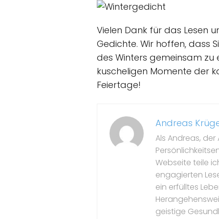
Vielen Dank für das Lesen un
Gedichte. Wir hoffen, dass S
des Winters gemeinsam zu e
kuscheligen Momente der kal
Feiertage!
Andreas Krüg
Als Andreas, der 
Persönlichkeitse
Webseite teile i
engagierten Leser
ein erfülltes Le
Herangehensweise
geistige Gesundh