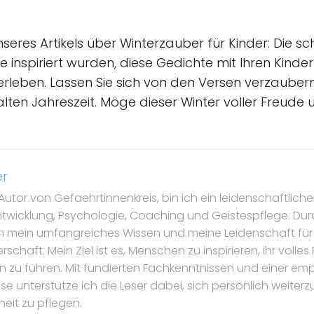
seres Artikels über Winterzauber für Kinder: Die s
ie inspiriert wurden, diese Gedichte mit Ihren Kinde
rleben. Lassen Sie sich von den Versen verzaubern
ten Jahreszeit. Möge dieser Winter voller Freude
er
Autor von Gefaehrtinnenkreis, bin ich ein leidenschaftlicher
ntwicklung, Psychologie, Coaching und Geistespflege. Dur
ch mein umfangreiches Wissen und meine Leidenschaft für
schaft. Mein Ziel ist es, Menschen zu inspirieren, ihr volle
ben zu führen. Mit fundierten Fachkenntnissen und einer e
 unterstütze ich die Leser dabei, sich persönlich weiterz
eit zu pflegen.