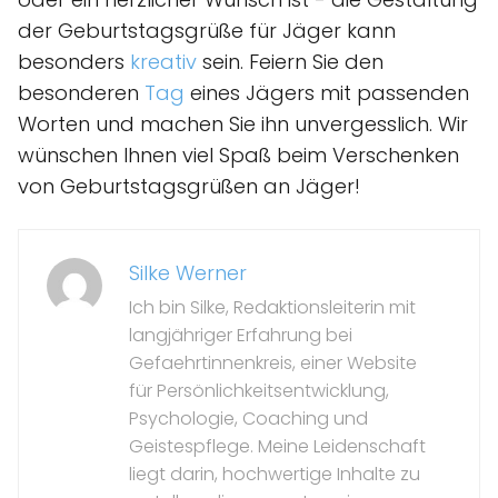
der Geburtstagsgrüße für Jäger kann
besonders
kreativ
sein. Feiern Sie den
besonderen
Tag
eines Jägers mit passenden
Worten und machen Sie ihn unvergesslich. Wir
wünschen Ihnen viel Spaß beim Verschenken
von Geburtstagsgrüßen an Jäger!
Silke Werner
Ich bin Silke, Redaktionsleiterin mit
langjähriger Erfahrung bei
Gefaehrtinnenkreis, einer Website
für Persönlichkeitsentwicklung,
Psychologie, Coaching und
Geistespflege. Meine Leidenschaft
liegt darin, hochwertige Inhalte zu