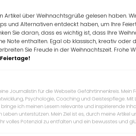
en Artikel über Weihnachtsgrüße gelesen haben. Wir 
ipps und Alternativen entdeckt haben, um Ihre Feie
ken Sie daran, dass es wichtig ist, dass Ihre Wei
Note enthalten. Egal ob klassisch, kreativ oder dig
 verbreiten Sie Freude in der Weihnachtszeit. Frohe
 Feiertage!
eine Journalistin für die Webseite Gefährtinnenkreis. Mein F
ntwicklung, Psychologie, Coaching und Geistespflege. Mit
bringe ich meinen Lesern relevante und inspirierende Inhal
n Leben unterstützen. Mein Ziel ist es, durch meine Artike
ihr volles Potenzial zu entfalten und ein bewusstes und gl