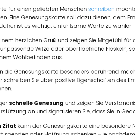
te für einen geliebten Menschen
schreiben
möchten
llten. Eine Genesungskarte soll dazu dienen, dem 
her ist es wichtig, einfühlsame Worte zu wählen.
einem herzlichen Gruß und zeigen Sie Mitgefühl für 
unpassende Witze oder oberflächliche Floskeln, s
einem Wohlbefinden aus.
 die Genesungskarte besonders berührend machen
schreiben Sie über positive Eigenschaften des Emp
nen.
ger
schnelle Genesung
und zeigen Sie Verständn
terstützung an und signalisieren Sie, dass Sie in Ged
 Zitat
kann der Genesungskarte eine besondere No
ost spenden oder Hoffnung schenken – je nachde