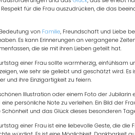
, Herausforderungen und das
Glück
, das sie erlebt ha
Respekt für die Frau auszudrücken, die das beein
 Bedeutung von
Familie
, Freundschaft und Liebe be
t haben. Es kann Erinnerungen an vergangene Zeite
assen, die sie mit ihren Lieben geteilt hat.
urtstag einer Frau sollte warmherzig, einfühlsam u
eigen, wie sehr sie geliebt und geschätzt wird. Es is
r und ihre Einzigartigkeit zu feiern.
schönen Illustration oder einem Foto der Jubilarin
ine persönliche Note zu verleihen. Ein Bild der Frau
ie Schönheit und das Glück dieses besonderen Tag
rtstag einer Frau ist eine liebevolle Geste, die die
hte würdigt. Es ist eine Möglichkeit, Dankbarkeit 