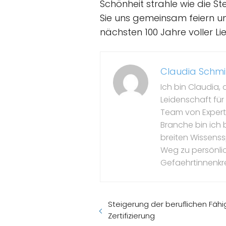
Schönheit strahle wie die S
Sie uns gemeinsam feiern und 
nächsten 100 Jahre voller L
Claudia Schmi
Ich bin Claudia, 
Leidenschaft für
Team von Experte
Branche bin ich b
breiten Wissenss
Weg zu persönli
Gefaehrtinnenkre
Steigerung der beruflichen Fäh
Zertifizierung