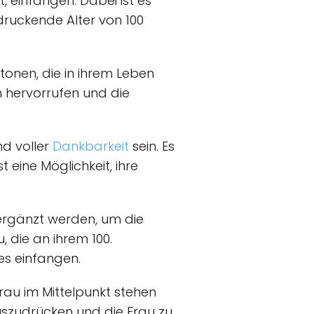
t, einfangen. Dabei ist es
druckende Alter von 100
tonen, die in ihrem Leben
n hervorrufen und die
nd voller
Dankbarkeit
sein. Es
t eine Möglichkeit, ihre
 ergänzt werden, um die
, die an ihrem 100.
es einfangen.
 Frau im Mittelpunkt stehen
auszudrücken und die Frau zu