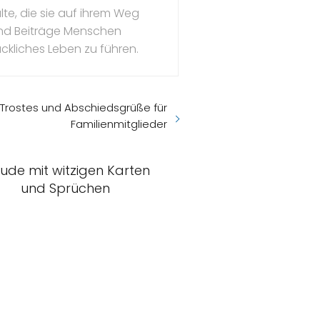
te, die sie auf ihrem Weg
l und Beiträge Menschen
ückliches Leben zu führen.
 Trostes und Abschiedsgrüße für
Familienmitglieder
eude mit witzigen Karten
und Sprüchen