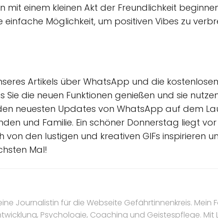
 mit einem kleinen Akt der Freundlichkeit beginnen
eine einfache Möglichkeit, um positiven Vibes zu ve
nseres Artikels über WhatsApp und die kostenlosen
s Sie die neuen Funktionen genießen und sie nutze
it den neuesten Updates von WhatsApp auf dem Lauf
eunden und Familie. Ein schöner Donnerstag liegt vo
h von den lustigen und kreativen GIFs inspirieren u
chsten Mal!
eine Journalistin für die Webseite Gefährtinnenkreis. Mein F
ntwicklung, Psychologie, Coaching und Geistespflege. Mit