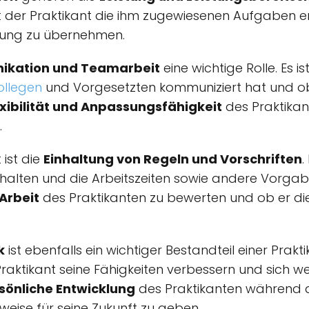
t der Praktikant die ihm zugewiesenen Aufgaben erf
tung zu übernehmen.
kation und Teamarbeit
eine wichtige Rolle. Es 
ollegen
und Vorgesetzten kommuniziert hat und ob
exibilität und Anpassungsfähigkeit
des Praktikan
.
 ist die
Einhaltung von Regeln und Vorschriften
.
 halten und die Arbeitszeiten sowie andere Vorgab
 Arbeit
des Praktikanten zu bewerten und ob er die 
k
ist ebenfalls ein wichtiger Bestandteil einer Prak
 Praktikant seine Fähigkeiten verbessern und sich w
sönliche Entwicklung
des Praktikanten während d
weise für seine Zukunft zu geben.