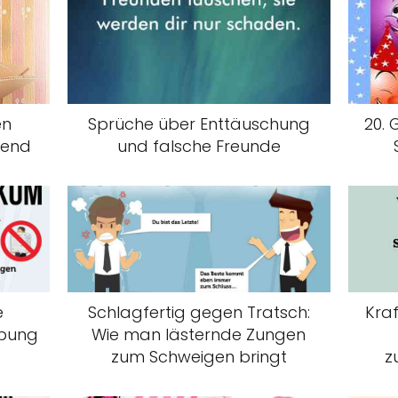
en
Sprüche über Enttäuschung
20. 
bend
und falsche Freunde
e
Schlagfertig gegen Tratsch:
Kraf
rbung
Wie man lästernde Zungen
zum Schweigen bringt
z