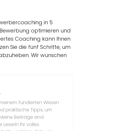
Bewerbercoaching in 5
hre Bewerbung optimieren und
dertes Coaching kann Ihnen
en Sie die fünf Schritte, um
 abzuheben. Wir wünschen
f
t meinem fundierten Wissen
und praktische Tipps, um
 Meine Beiträge sind
Leserin ihr volles