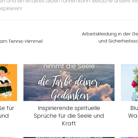
ten und ein erfülltes Leben führen kann. Besuche unsere W
spirieren!
Arbeitskleidung in der G
und Sicherheitssc
n am Tennis-Himmel
e für
Inspirierende spirituelle
Bl
 und
Sprüche für die Seele und
Wah
Kraft