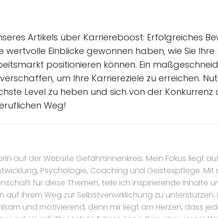
nseres Artikels über Karriereboost: Erfolgreiches 
 Sie wertvolle Einblicke gewonnen haben, wie Sie I
rbeitsmarkt positionieren können. Ein maßgeschnei
erschaffen, um Ihre Karriereziele zu erreichen. Nutz
hste Level zu heben und sich von der Konkurrenz
beruflichen Weg!
torin auf der Website Gefährtinnenkreis. Mein Fokus liegt au
ntwicklung, Psychologie, Coaching und Geistespflege. Mi
nschaft für diese Themen, teile ich inspirierende Inhalte 
n auf ihrem Weg zur Selbstverwirklichung zu unterstützen.
hlsam und motivierend, denn mir liegt am Herzen, dass jede 