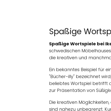
Spaßige Wortspi
Spaßige Wortspiele bei Ik
schwedischen Möbelhauses a
die kreativen und manchmal
Ein bekanntes Beispiel für ei
"Bücher-illy" bezeichnet wi
beliebtes Wortspiel betrifft
zur Präsentation von Süßigk
Die kreativen Möglichkeite
sind nahezu unbegrenzt. Kun