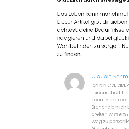
Das Leben kann manchmal str
Dieser Artikel gibt dir siebe
achtest, deine Bedürfnisse e
navigieren und dabei glückli
Wohlbefinden zu sorgen. Nu
zu finden.
Claudia Schmi
Ich bin Claudia, 
Leidenschaft für
Team von Experte
Branche bin ich b
breiten Wissenss
Weg zu persönli
Gefaehrtinnenkre