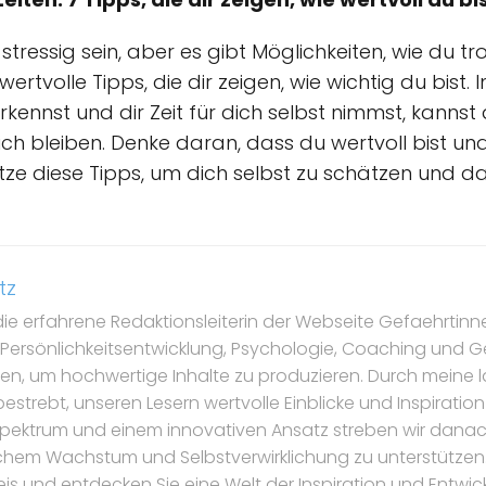
essig sein, aber es gibt Möglichkeiten, wie du tro
n wertvolle Tipps, die dir zeigen, wie wichtig du bist
rkennst und dir Zeit für dich selbst nimmst, kannst
ch bleiben. Denke daran, dass du wertvoll bist und 
tze diese Tipps, um dich selbst zu schätzen und d
tz
die erfahrene Redaktionsleiterin der Webseite Gefaehrtinnen
 Persönlichkeitsentwicklung, Psychologie, Coaching und Gei
n, um hochwertige Inhalte zu produzieren. Durch meine la
estrebt, unseren Lesern wertvolle Einblicke und Inspiration
pektrum und einem innovativen Ansatz streben wir danach
chem Wachstum und Selbstverwirklichung zu unterstützen.
is und entdecken Sie eine Welt der Inspiration und Entwic