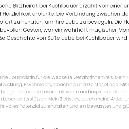
sche Blitzheirat bei Kuchlbauer erzählt von einer u
d Herzlichkeit erblühte. Die Verbindung zwischen d
sofort zu heiraten, um ihre Liebe zu besiegeln. Die
iebevollen Gesten, war ein wahrhaft magischer Mo
süße Geschichte von Süße Liebe bei Kuchlbauer wird
eine Journalistin für die Webseite Gefährtinnenkreis. Mein F
ntwicklung, Psychologie, Coaching und Geistespflege. Mit
bringe ich meinen Lesern relevante und inspirierende Inhal
n Leben unterstützen. Mein Ziel ist es, durch meine Artike
ihr volles Potenzial zu entfalten und ein bewusstes und gl