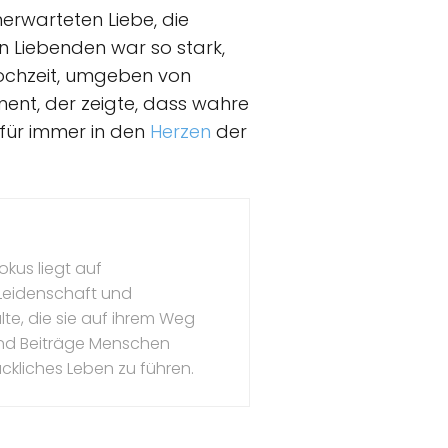
nerwarteten Liebe, die
en Liebenden war so stark,
 Hochzeit, umgeben von
ment, der zeigte, dass wahre
 für immer in den
Herzen
der
okus liegt auf
 Leidenschaft und
te, die sie auf ihrem Weg
l und Beiträge Menschen
ückliches Leben zu führen.