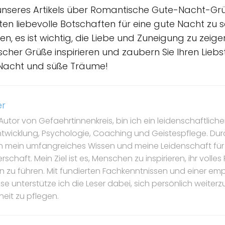
nseres Artikels über Romantische Gute-Nacht-Grüß
bsten liebevolle Botschaften für eine gute Nacht zu
en, es ist wichtig, die Liebe und Zuneigung zu zeige
er Grüße inspirieren und zaubern Sie Ihren Liebste
e Nacht und süße Träume!
er
Autor von Gefaehrtinnenkreis, bin ich ein leidenschaftlicher
ntwicklung, Psychologie, Coaching und Geistespflege. Dur
ch mein umfangreiches Wissen und meine Leidenschaft für
schaft. Mein Ziel ist es, Menschen zu inspirieren, ihr volle
ben zu führen. Mit fundierten Fachkenntnissen und einer e
 unterstütze ich die Leser dabei, sich persönlich weiterz
eit zu pflegen.