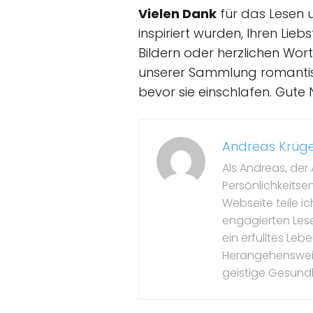
Vielen Dank
für das Lesen u
inspiriert wurden, Ihren Lie
Bildern oder herzlichen Wort
unserer Sammlung romantisch
bevor sie einschlafen. Gut
Andreas Krüg
Als Andreas, der 
Persönlichkeitse
Webseite teile i
engagierten Leser
ein erfülltes Le
Herangehensweise
geistige Gesundh