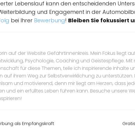
urierter Lebenslauf kann den entscheidenden Unter
e Weiterbildung und Engagement in der Automobil
folg
bei Ihrer
Bewerbung
!
Bleiben Sie fokussiert 
torin auf der Website Gefährtinnenkreis. Mein Fokus liegt au
ntwicklung, Psychologie, Coaching und Geistespflege. Mi
nschaft für diese Themen, teile ich inspirierende Inhalte 
n auf ihrem Weg zur Selbstverwirklichung zu unterstützen.
hlsam und motivierend, denn mir liegt am Herzen, dass jede 
ten und ein erfülltes Leben führen kann. Besuche unsere W
spirieren!
erbung als Empfangskraft
Grati