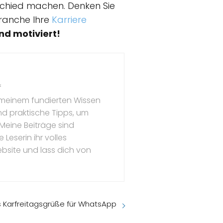
schied machen. Denken Sie
branche Ihre
Karriere
und motiviert!
f
t meinem fundierten Wissen
und praktische Tipps, um
 Meine Beiträge sind
Leserin ihr volles
ebsite und lass dich von
s Karfreitagsgrüße für WhatsApp