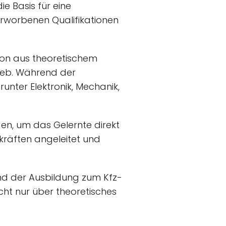
e Basis für eine
e erworbenen Qualifikationen
ion aus theoretischem
rieb. Während der
nter Elektronik, Mechanik,
gen, um das Gelernte direkt
räften angeleitet und
end der Ausbildung zum Kfz-
cht nur über theoretisches