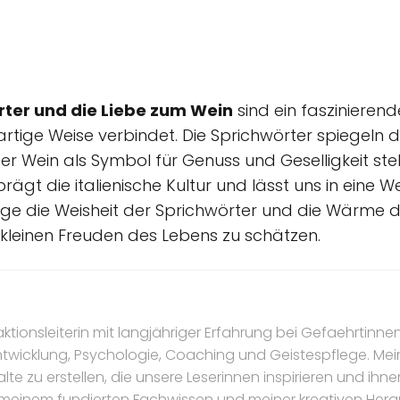
örter und die Liebe zum Wein
sind ein fasziniere
artige Weise verbindet. Die Sprichwörter spiegeln 
 Wein als Symbol für Genuss und Geselligkeit ste
rägt die italienische Kultur und lässt uns in eine 
ge die Weisheit der Sprichwörter und die Wärme de
 kleinen Freuden des Lebens zu schätzen.
daktionsleiterin mit langjähriger Erfahrung bei Gefaehrtinnen
ntwicklung, Psychologie, Coaching und Geistespflege. Mein
te zu erstellen, die unsere Leserinnen inspirieren und ihnen
it meinem fundierten Fachwissen und meiner kreativen Her