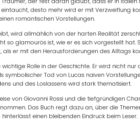
n Träumer, der fest daran glaubt, dass er in Italien 
 eintaucht, desto mehr wird er mit Verzweiflung konf
n seinen romantischen Vorstellungen.
ibt, wird allmählich von der harten Realität zersc
cht so glamourös ist, wie er es sich vorgestellt ha
, als er mit den Herausforderungen des Alltags kon
 wichtige Rolle in der Geschichte. Er wird nicht nur
s symbolischer Tod von Lucas naiven Vorstellungen
ns und des Loslassens wird stark thematisiert.
eise von Giovanni Rossi und die tiefgründigen Char
enommen. Das Buch regt dazu an, über die Themen
interlässt einen bleibenden Eindruck beim Leser.