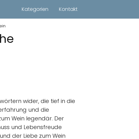
Kategorien
Kontakt
ein
che
örtern wider, die tief in die
serfahrung und die
r zum Wein legendär. Der
enuss und Lebensfreude
 und der Liebe zum Wein