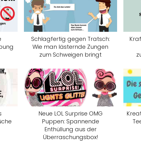
e
Schlagfertig gegen Tratsch:
Kraf
rbung
Wie man lästernde Zungen
zum Schweigen bringt
z
s
Neue LOL Surprise OMG
Krea
rüche
Puppen: Spannende
Te
Enthüllung aus der
Überraschungsbox!