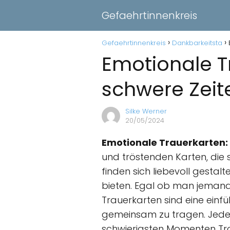
Gefaehrtinnenkreis
Gefaehrtinnenkreis
Dankbarkeitsta
Emotionale T
schwere Zeit
Silke Werner
20/05/2024
Emotionale Trauerkarten:
und tröstenden Karten, die s
finden sich liebevoll gesta
bieten. Egal ob man jemand
Trauerkarten sind eine einf
gemeinsam zu tragen. Jede K
schwierigsten Momenten Tro