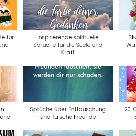
e für
Inspirierende spirituelle
Bl
 und
Sprüche für die Seele und
Wah
Kraft
en
Sprüche über Enttäuschung
20. 
bend
und falsche Freunde