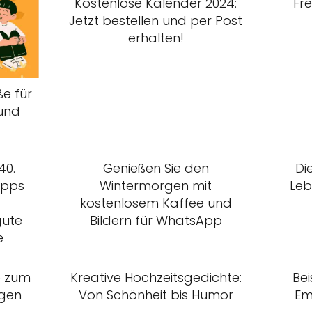
Kostenlose Kalender 2024:
Fr
Jetzt bestellen und per Post
erhalten!
e für
 und
40.
Genießen Sie den
Di
ipps
Wintermorgen mit
Leb
kostenlosem Kaffee und
gute
Bildern für WhatsApp
e
e zum
Kreative Hochzeitsgedichte:
Bei
ngen
Von Schönheit bis Humor
Em