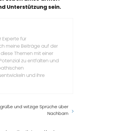
nd Unterstützung sein.
 Experte für
ch meine Beiträge auf der
 diese Themen mit einer
s Potenzial zu entfalten und
mpathischen
uentwickeln und ihre
grüße und witzige Sprüche über
Nachbarn