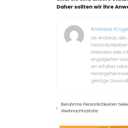
Daher sollten wir ihre An
Andreas Krüg
Als Andreas, der 
Persönlichkeitse
Webseite teile i
engagierten Leser
ein erfülltes Le
Herangehensweise
geistige Gesundh
Berühmte Persönlichkeiten teilen
Weihnachtszitate