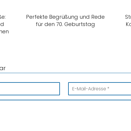
e:
Perfekte Begrüßung und Rede
St
nd
für den 70. Geburtstag
K
inen
ar