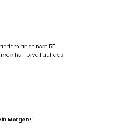
emandem an seinem 55.
nn man humorvoll auf das
ein Morgen!"