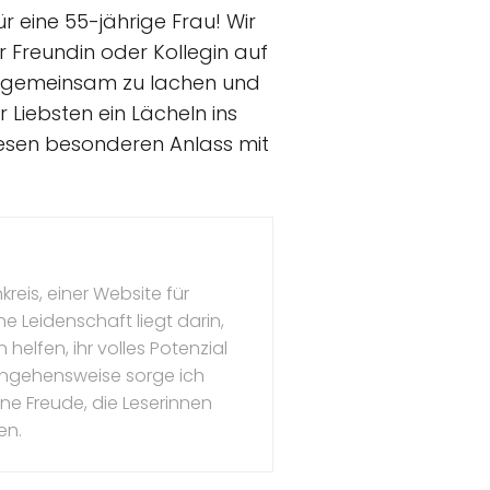
r eine 55-jährige Frau! Wir
r Freundin oder Kollegin auf
um gemeinsam zu lachen und
 Liebsten ein Lächeln ins
diesen besonderen Anlass mit
kreis, einer Website für
e Leidenschaft liegt darin,
 helfen, ihr volles Potenzial
angehensweise sorge ich
eine Freude, die Leserinnen
en.