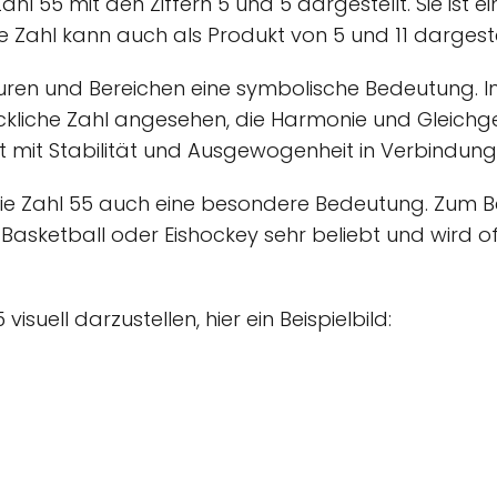
hl 55 mit den Ziffern 5 und 5 dargestellt. Sie ist e
iese Zahl kann auch als Produkt von 5 und 11 dargest
lturen und Bereichen eine symbolische Bedeutung. In
ückliche Zahl angesehen, die Harmonie und Gleichge
t mit Stabilität und Ausgewogenheit in Verbindun
die Zahl 55 auch eine besondere Bedeutung. Zum Be
 Basketball oder Eishockey sehr beliebt und wird of
suell darzustellen, hier ein Beispielbild: