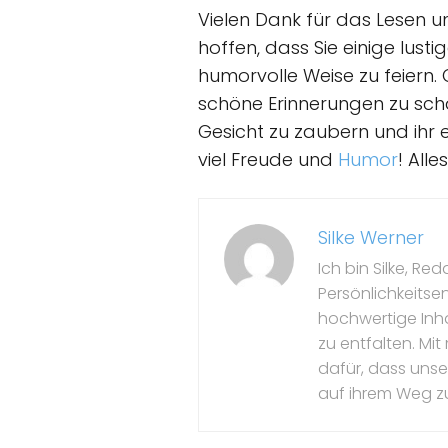
Vielen Dank für das Lesen un
hoffen, dass Sie einige lus
humorvolle Weise zu feiern
schöne Erinnerungen zu scha
Gesicht zu zaubern und ihr 
viel Freude und
Humor
! All
Silke Werner
Ich bin Silke, Re
Persönlichkeitse
hochwertige Inhal
zu entfalten. M
dafür, dass unser 
auf ihrem Weg z