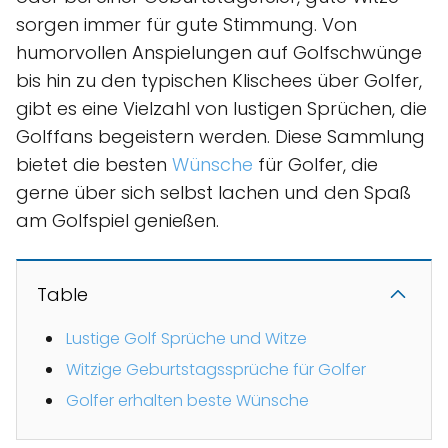
sorgen immer für gute Stimmung. Von
humorvollen Anspielungen auf Golfschwünge
bis hin zu den typischen Klischees über Golfer,
gibt es eine Vielzahl von lustigen Sprüchen, die
Golffans begeistern werden. Diese Sammlung
bietet die besten
Wünsche
für Golfer, die
gerne über sich selbst lachen und den Spaß
am Golfspiel genießen.
Table
Lustige Golf Sprüche und Witze
Witzige Geburtstagssprüche für Golfer
Golfer erhalten beste Wünsche