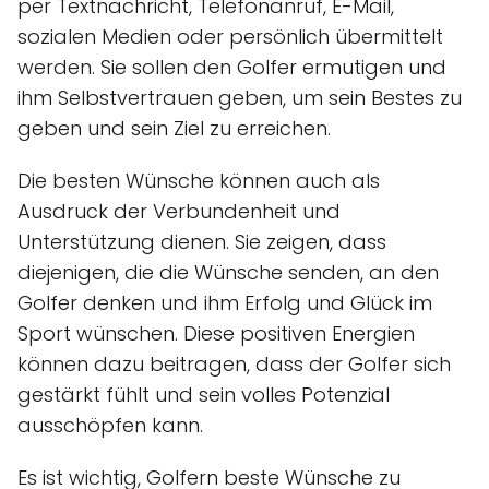
per Textnachricht, Telefonanruf, E-Mail,
sozialen Medien oder persönlich übermittelt
werden. Sie sollen den Golfer ermutigen und
ihm Selbstvertrauen geben, um sein Bestes zu
geben und sein Ziel zu erreichen.
Die besten Wünsche können auch als
Ausdruck der Verbundenheit und
Unterstützung dienen. Sie zeigen, dass
diejenigen, die die Wünsche senden, an den
Golfer denken und ihm Erfolg und Glück im
Sport wünschen. Diese positiven Energien
können dazu beitragen, dass der Golfer sich
gestärkt fühlt und sein volles Potenzial
ausschöpfen kann.
Es ist wichtig, Golfern beste Wünsche zu