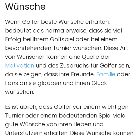
Wünsche
Wenn Golfer beste Wünsche erhalten,
bedeutet das normalerweise, dass sie viel
Erfolg bei ihrem Golfspiel oder bei einem
bevorstehenden Turnier wünschen. Diese Art
von Wünschen können eine Quelle der
Motivation
und des Zuspruchs für Golfer sein,
da sie zeigen, dass ihre Freunde,
Familie
oder
Fans an sie glauben und ihnen Glück
wünschen.
Es ist üblich, dass Golfer vor einem wichtigen
Turnier oder einem bedeutenden Spiel viele
gute Wünsche von ihren Lieben und
Unterstützern erhalten. Diese Wünsche können