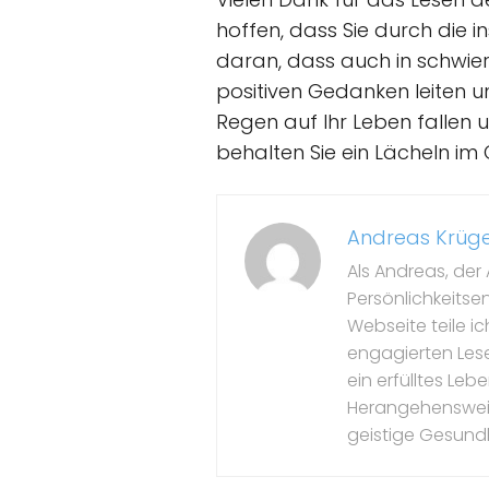
hoffen, dass Sie durch die 
daran, dass auch in schwier
positiven Gedanken leiten u
Regen auf Ihr Leben fallen u
behalten Sie ein Lächeln im 
Andreas Krüg
Als Andreas, der 
Persönlichkeitse
Webseite teile i
engagierten Leser
ein erfülltes Le
Herangehensweise
geistige Gesundh