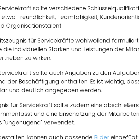
Servicekraft sollte verschiedene Schlüsselqualifika
twa Freundlichkeit, Teamfähigkeit, Kundenorienti
d Organisationstalent.
eitszeugnis für Servicekräfte wohlwollend formulier
e die individuellen Stärken und Leistungen der Mit
rtrieben zu wirken.
e Servicekraft sollte auch Angaben zu den Aufgab
d der Beschäftigung enthalten. Es ist wichtig, da
n klar und deutlich angegeben werden.
gnis für Servicekraft sollte zudem eine abschließe
ammenfasst und eine Einschätzung der Mitarbeiteri
bis "ungenügend" verwendet.
 gestalten, können auch passende
Bilder
eingefügt 