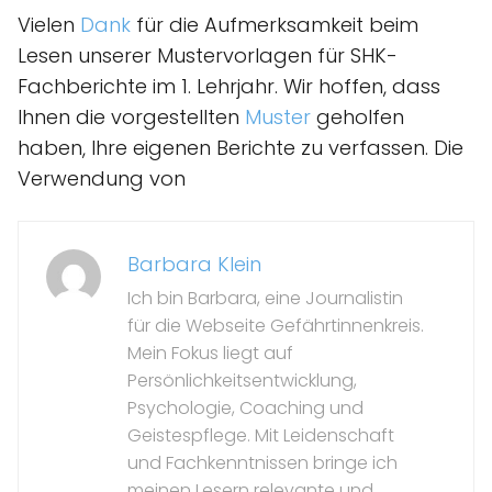
Vielen
Dank
für die Aufmerksamkeit beim
Lesen unserer Mustervorlagen für SHK-
Fachberichte im 1. Lehrjahr. Wir hoffen, dass
Ihnen die vorgestellten
Muster
geholfen
haben, Ihre eigenen Berichte zu verfassen. Die
Verwendung von
Barbara Klein
Ich bin Barbara, eine Journalistin
für die Webseite Gefährtinnenkreis.
Mein Fokus liegt auf
Persönlichkeitsentwicklung,
Psychologie, Coaching und
Geistespflege. Mit Leidenschaft
und Fachkenntnissen bringe ich
meinen Lesern relevante und