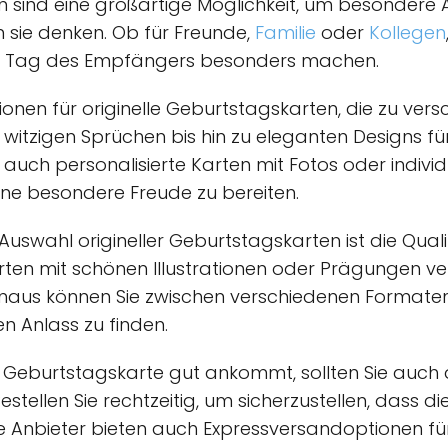
n sind eine großartige Möglichkeit, um besondere A
n sie denken. Ob für Freunde,
Familie
oder
Kollegen
n Tag des Empfängers besonders machen.
tionen für originelle Geburtstagskarten, die zu ve
witzigen Sprüchen bis hin zu eleganten Designs für
 auch personalisierte Karten mit Fotos oder individ
ne besondere Freude zu bereiten.
 Auswahl origineller Geburtstagskarten ist die Qua
rten mit schönen Illustrationen oder Prägungen v
naus können Sie zwischen verschiedenen Formaten,
n Anlass zu finden.
ie Geburtstagskarte gut ankommt, sollten Sie auch
 Bestellen Sie rechtzeitig, um sicherzustellen, dass d
 Anbieter bieten auch Expressversandoptionen fü