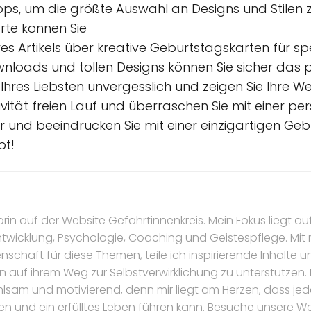
s, um die größte Auswahl an Designs und Stilen z
rte können Sie
es Artikels über kreative Geburtstagskarten für sp
wnloads und tollen Designs können Sie sicher das
Ihres Liebsten unvergesslich und zeigen Sie Ihre
tivität freien Lauf und überraschen Sie mit einer pe
r und beeindrucken Sie mit einer einzigartigen Geb
bt!
torin auf der Website Gefährtinnenkreis. Mein Fokus liegt au
ntwicklung, Psychologie, Coaching und Geistespflege. Mi
nschaft für diese Themen, teile ich inspirierende Inhalte 
n auf ihrem Weg zur Selbstverwirklichung zu unterstützen.
hlsam und motivierend, denn mir liegt am Herzen, dass jede 
ten und ein erfülltes Leben führen kann. Besuche unsere W