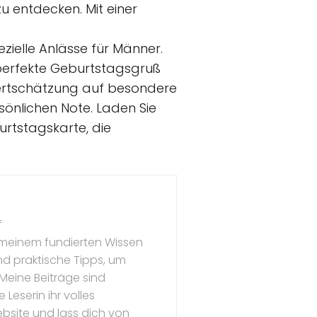
u entdecken. Mit einer
ezielle Anlässe für Männer.
 perfekte Geburtstagsgruß
 Wertschätzung auf besondere
rsönlichen Note. Laden Sie
urtstagskarte, die
f
t meinem fundierten Wissen
und praktische Tipps, um
 Meine Beiträge sind
Leserin ihr volles
ebsite und lass dich von