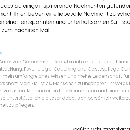
dass Sie einige inspirierende Nachrichten gefund
icht, Ihren Lieben eine liebevolle Nachricht zu sc
nen einen entspannten und unterhaltsamen Samsta
s zum nächsten Mal!
er
Autor von Gefaehrtinnenkreis, bin ich ein leidenschaftlicher
ntwicklung, Psychologie, Coaching und Geistespflege. Dur
ch mein umfangreiches Wissen und meine Leidenschaft für
schaft. Mein Ziel ist es, Menschen zu inspirieren, ihr volle
ben zu führen. Mit fundierten Fachkenntnissen und einer e
 unterstütze ich die Leser dabei, sich persönlich weiterz
eit zu pflegen.
Spaßige Geburtstagskarte