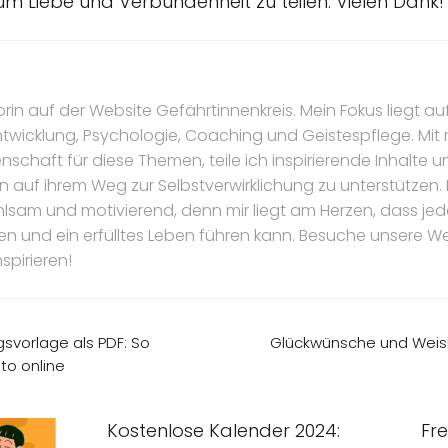
 um Liebe und Verbundenheit zu teilen. Vielen Dank!
torin auf der Website Gefährtinnenkreis. Mein Fokus liegt au
ntwicklung, Psychologie, Coaching und Geistespflege. Mi
nschaft für diese Themen, teile ich inspirierende Inhalte 
n auf ihrem Weg zur Selbstverwirklichung zu unterstützen.
hlsam und motivierend, denn mir liegt am Herzen, dass jede 
ten und ein erfülltes Leben führen kann. Besuche unsere W
spirieren!
svorlage als PDF: So
Glückwünsche und Weish
to online
Kostenlose Kalender 2024:
Fr