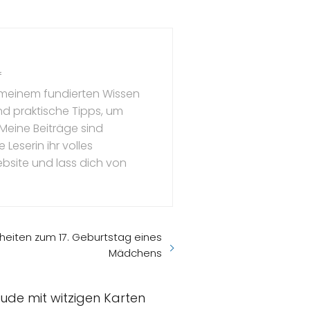
f
t meinem fundierten Wissen
und praktische Tipps, um
 Meine Beiträge sind
Leserin ihr volles
ebsite und lass dich von
eiten zum 17. Geburtstag eines
Mädchens
eude mit witzigen Karten