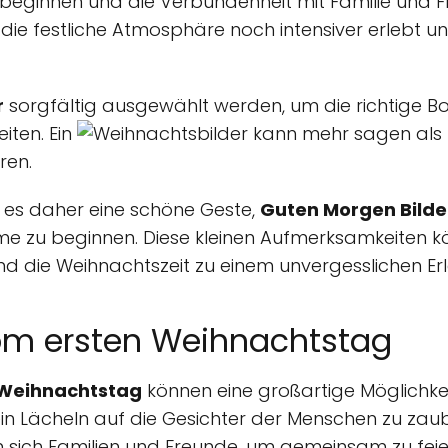
u beginnen und die Verbundenheit mit Familie und 
rd die festliche Atmosphäre noch intensiver erlebt
r
sorgfältig ausgewählt werden, um die richtige Bo
iten. Ein
kann mehr sagen als 
ren.
t es daher eine schöne Geste,
Guten Morgen Bilde
e zu beginnen. Diese kleinen Aufmerksamkeiten kö
d die Weihnachtszeit zu einem unvergesslichen Er
vom ersten Weihnachtstag
n Weihnachtstag
können eine großartige Möglichkeit
n Lächeln auf die Gesichter der Menschen zu zau
sich Familien und Freunde, um gemeinsam zu fe