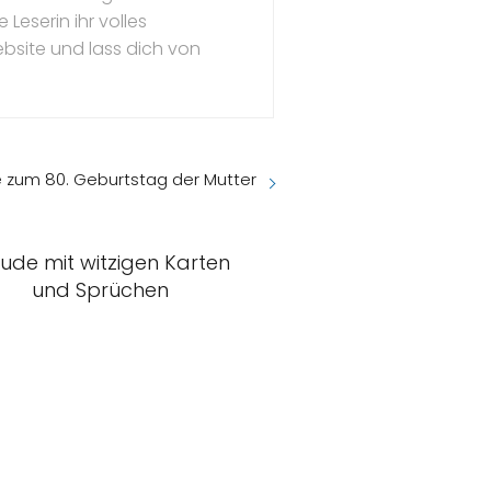
Leserin ihr volles
ebsite und lass dich von
e zum 80. Geburtstag der Mutter
eude mit witzigen Karten
und Sprüchen