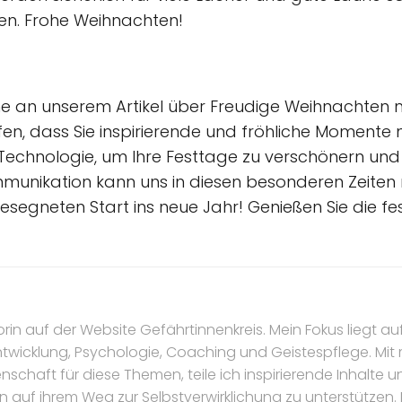
en. Frohe Weihnachten!
hme an unserem Artikel über Freudige Weihnachten 
en, dass Sie inspirierende und fröhliche Momente m
 Technologie, um Ihre Festtage zu verschönern un
mmunikation kann uns in diesen besonderen Zeite
segneten Start ins neue Jahr! Genießen Sie die fest
torin auf der Website Gefährtinnenkreis. Mein Fokus liegt au
ntwicklung, Psychologie, Coaching und Geistespflege. Mi
nschaft für diese Themen, teile ich inspirierende Inhalte 
n auf ihrem Weg zur Selbstverwirklichung zu unterstützen.