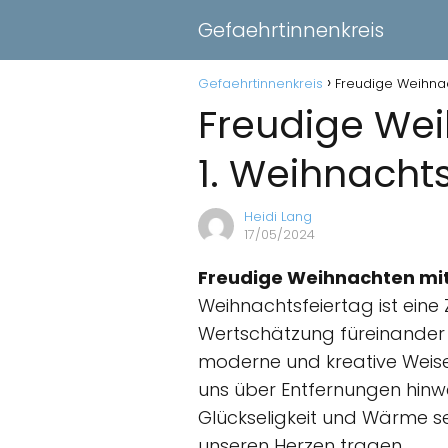
Gefaehrtinnenkreis
Gefaehrtinnenkreis
Freudige Weihnac
Freudige We
1. Weihnacht
Heidi Lang
17/05/2024
Freudige Weihnachten mit
Weihnachtsfeiertag ist eine
Wertschätzung füreinander
moderne und kreative Weise 
uns über Entfernungen hinwe
Glückseligkeit und Wärme se
unseren Herzen tragen.