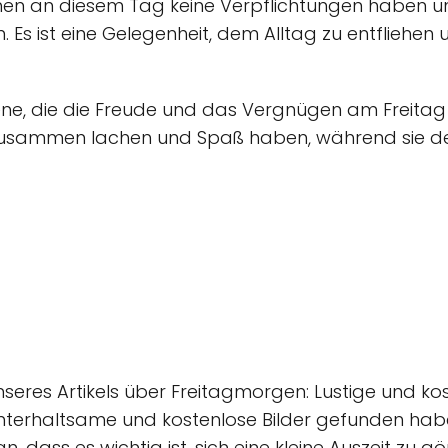
en an diesem Tag keine Verpflichtungen haben und 
. Es ist eine Gelegenheit, dem Alltag zu entfliehen
ene, die die Freude und das Vergnügen am Freitag s
zusammen lachen und Spaß haben, während sie d
nseres Artikels über Freitagmorgen: Lustige und k
 unterhaltsame und kostenlose Bilder gefunden ha
, dass es wichtig ist, sich eine kleine Auszeit zu g