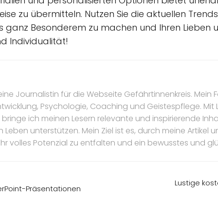
erialien und personalisierten Optionen bietet unendl
se zu übermitteln. Nutzen Sie die aktuellen Trends
s ganz Besonderem zu machen und Ihren Lieben u
nd Individualität!
eine Journalistin für die Webseite Gefährtinnenkreis. Mein F
ntwicklung, Psychologie, Coaching und Geistespflege. Mit
bringe ich meinen Lesern relevante und inspirierende Inhal
n Leben unterstützen. Mein Ziel ist es, durch meine Artike
ihr volles Potenzial zu entfalten und ein bewusstes und gl
Lustige kost
werPoint-Präsentationen