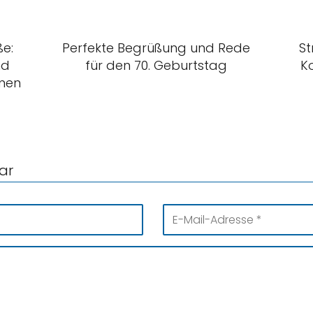
e:
Perfekte Begrüßung und Rede
St
nd
für den 70. Geburtstag
K
inen
ar