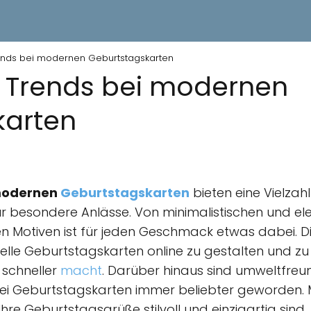
ends bei modernen Geburtstagskarten
 Trends bei modernen
karten
 modernen
Geburtstagskarten
bieten eine Vielzah
ür besondere Anlässe. Von minimalistischen und el
n Motiven ist für jeden Geschmack etwas dabei. D
uelle Geburtstagskarten online zu gestalten und z
 schneller
macht
. Darüber hinaus sind umweltfreun
ei Geburtstagskarten immer beliebter geworden. M
Ihre Geburtstagsgrüße stilvoll und einzigartig sind.