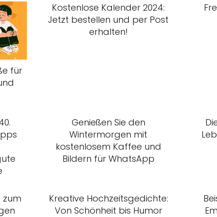
Kostenlose Kalender 2024:
Fr
Jetzt bestellen und per Post
erhalten!
e für
 und
40.
Genießen Sie den
Di
ipps
Wintermorgen mit
Leb
kostenlosem Kaffee und
gute
Bildern für WhatsApp
e
e zum
Kreative Hochzeitsgedichte:
Bei
ngen
Von Schönheit bis Humor
Em